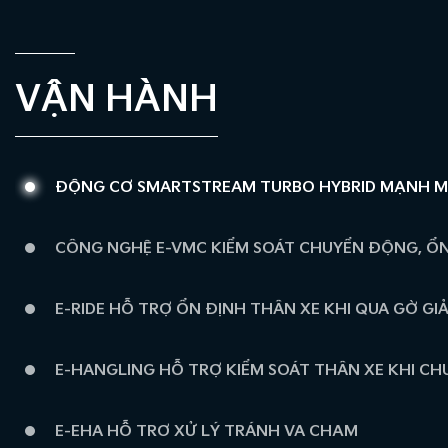
VẬN HÀNH
ĐỘNG CƠ SMARTSTREAM TURBO HYBRID MẠNH MẼ
CÔNG NGHỆ E-VMC KIỂM SOÁT CHUYỂN ĐỘNG, ỔN
E-RIDE HỖ TRỢ ỔN ĐỊNH THÂN XE KHI QUA GỜ GI
E-HANGLING HỖ TRỢ KIỂM SOÁT THÂN XE KHI C
E-EHA HỖ TRỢ XỬ LÝ TRÁNH VA CHẠM