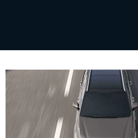
TÍNH NĂNG AN TOÀN ADAS 2.0
LÀN LKA & ĐỊNH TÂM LÀN ĐƯ