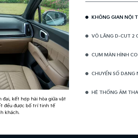
KHÔNG GIAN NỘI T
VÔ LĂNG D-CUT 2 
CỤM MÀN HÌNH CON
CHUYỂN SỐ DẠNG 
HỆ THỐNG ÂM THAN
n đại, kết hợp hài hòa giữa vật
ết đều được bố trí tinh tế
CỬA SỔ TRỜI TOÀ
nh khách.