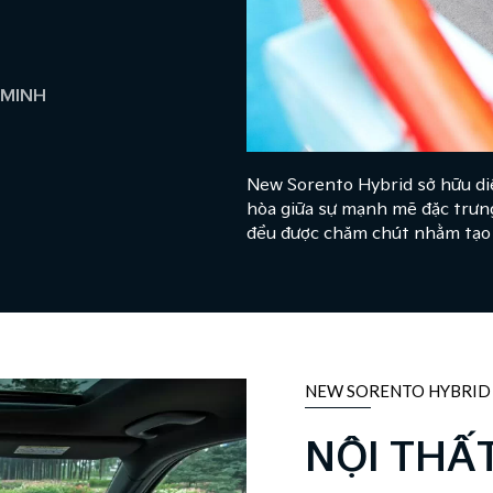
 MINH
New Sorento Hybrid sở hữu diệ
hòa giữa sự mạnh mẽ đặc trưng
đều được chăm chút nhằm tạo 
NEW SORENTO HYBRID
NỘI THẤ