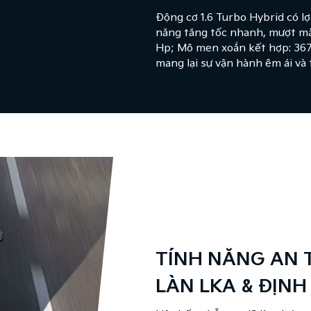
Động cơ 1.6 Turbo Hybrid có l
năng tăng tốc nhanh, mượt mà ê
Hp; Mô men xoắn kết hợp: 367
mang lại sự vận hành êm ái và 
 - HỖ TRỢ GIỮ
ỜNG LFA