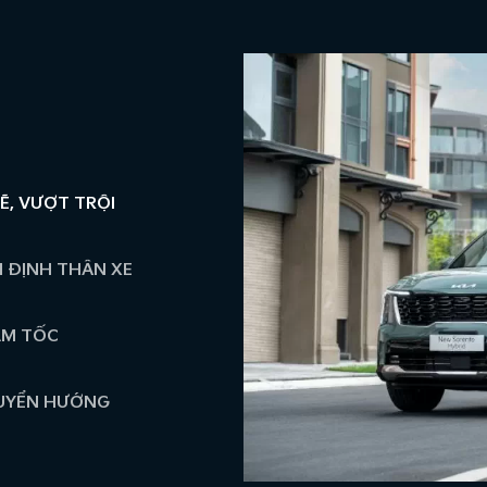
, VƯỢT TRỘI
 ĐỊNH THÂN XE
ẢM TỐC
HUYỂN HƯỚNG