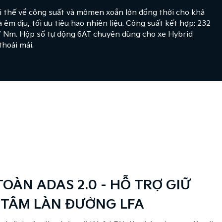
ợi thế về công suất và mômen xoắn lớn đồng thời cho khả
m dịu, tối ưu tiêu hao nhiên liệu​. Công suất kết hợp: 232
 Nm. Hộp số tự động 6AT chuyên dùng cho xe Hybrid
thoải mái.