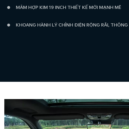
MÂM HỢP KIM 19 INCH THIẾT KẾ MỚI MẠNH MẼ
KHOANG HÀNH LÝ CHỈNH ĐIỆN RỘNG RÃI, THÔNG