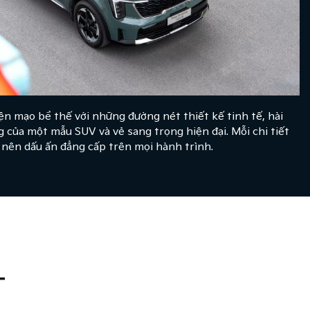
n mạo bề thế với những đường nét thiết kế tinh tế, hài
 của một mẫu SUV và vẻ sang trọng hiện đại. Mỗi chi tiết
nên dấu ấn đẳng cấp trên mọi hành trình.
T