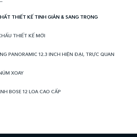
HẤT THIẾT KẾ TINH GIẢN & SANG TRỌNG
CHẤU THIẾT KẾ MỚI
G PANORAMIC 12.3 INCH HIỆN ĐẠI, TRỰC QUAN
NÚM XOAY
H BOSE 12 LOA CAO CẤP
N CẢNH PANORAMA