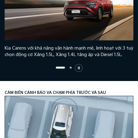
Kia Carens với khả năng vận hành mạnh mẽ, linh hoạt với 3 tuỳ
chọn động cơ Xăng 1.5L, Xăng 1.4L tăng áp và Diesel 1.5L.
CẢM BIẾN CẢNH BÁO VA CHẠM PHÍA TRƯỚC VÀ SAU