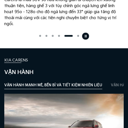
thuận tiện, hàng ghế 3 với tùy chỉnh góc ngã lưng ghế linh
hoạt 95o - 128o cho độ ngả lưng đến 33° giúp gia tăng độ
thoải mái cùng với các tiện nghi chuyên biệt cho từng vị trí
ngồi.
KIA CARENS
VẬN HÀNH
VẬN HÀNH MẠNH MẼ, BỀN BỈ VÀ TIẾT KIỆM NHIÊN LIỆU
VẬN HÀN