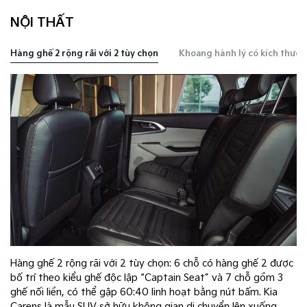
NỘI THẤT
Hàng ghế 2 rộng rãi với 2 tùy chọn
Khoang hành lý có kích thước
Hàng ghế 2 rộng rãi với 2 tùy chọn: 6 chỗ có hàng ghế 2 được
bố trí theo kiểu ghế độc lập “Captain Seat” và 7 chỗ gồm 3
ghế nối liền, có thể gập 60:40 linh hoạt bằng nút bấm. Kia
Carens là mẫu SUV sở hữu không gian di chuyển lên xuống