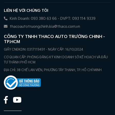
LIÊN HỆ VỚI CHÚNG TÔI
Kinh Doanh: 093 380 63 66 - DVPT: 093 114 9339
thacoautotruongchinh.kia@thaco.com.vn
CÔNG TY TNHH THACO AUTO TRƯỜNG CHINH -
TP.HCM
GIẤY CNĐKDN: 0317119491 - NGÀY CẤP: 16/10/2024
CƠ QUAN CẤP: PHÒNG ĐĂNG KÝ KINH DOANH SỞ KẾ HOẠCH VÀ ĐẦU
TƯ THÀNH PHỐ HCM
ĐỊA CHỈ: 38 CHẾ LAN VIÊN, PHƯỜNG TÂY THẠNH, TP. HỒ CHÍ MINH