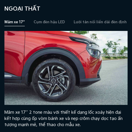
NGOẠI THẤT
Mâm xe 17’’
Cụm đèn hậu LED
Lưới tản nối liền dải đèn định vị
Mâm xe 17’’ 2 tone màu với thiết kế dạng lốc xoáy hiện đại
kết hợp cùng ốp vòm bánh xe và nẹp crôm chạy dọc tạo ấn
tượng mạnh mẽ, thể thao cho mẫu xe.