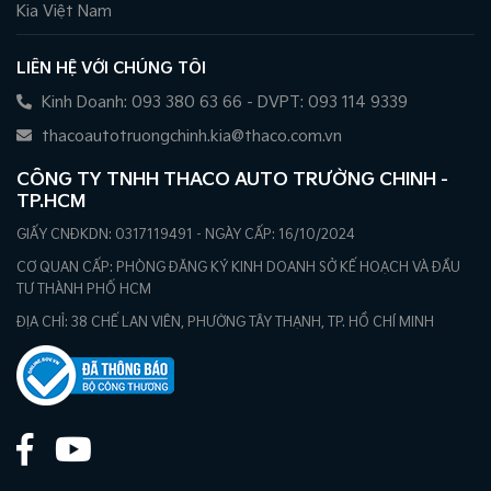
Kia Việt Nam
LIÊN HỆ VỚI CHÚNG TÔI
Kinh Doanh: 093 380 63 66 - DVPT: 093 114 9339
thacoautotruongchinh.kia@thaco.com.vn
CÔNG TY TNHH THACO AUTO TRƯỜNG CHINH -
TP.HCM
GIẤY CNĐKDN: 0317119491 - NGÀY CẤP: 16/10/2024
CƠ QUAN CẤP: PHÒNG ĐĂNG KÝ KINH DOANH SỞ KẾ HOẠCH VÀ ĐẦU
TƯ THÀNH PHỐ HCM
ĐỊA CHỈ: 38 CHẾ LAN VIÊN, PHƯỜNG TÂY THẠNH, TP. HỒ CHÍ MINH