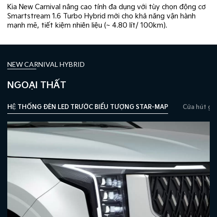
Kia New Carnival nâng cao tính đa dụng với tùy chọn động cơ
Smartstream 1.6 Turbo Hybrid mới cho ​khả năng vận hành
mạnh mẽ, tiết kiệm nhiên liệu (~ 4.80 lít/ 100km).
NEW CARNIVAL HYBRID
NGOẠI THẤT
HỆ THỐNG ĐÈN LED TRƯỚC BIỂU TƯỢNG STAR-MAP
Cửa hút gi