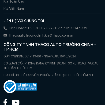
Kia Toàn Cầu
Kia Việt Nam
LIÊN HỆ VỚI CHÚNG TÔI
Kinh Doanh: 093 380 63 66 - DVPT: 093 114 9339
thacoautotruongchinh.kia@thaco.com.vn
CÔNG TY TNHH THACO AUTO TRƯỜNG CHINH -
TP.HCM
GIẤY CNĐKDN: 0317119491 - NGÀY CẤP: 16/10/2024
CƠ QUAN CẤP: PHÒNG ĐĂNG KÝ KINH DOANH SỞ KẾ HOẠCH VÀ ĐẦU
TƯ THÀNH PHỐ HCM
ĐỊA CHỈ: 38 CHẾ LAN VIÊN, PHƯỜNG TÂY THẠNH, TP. HỒ CHÍ MINH