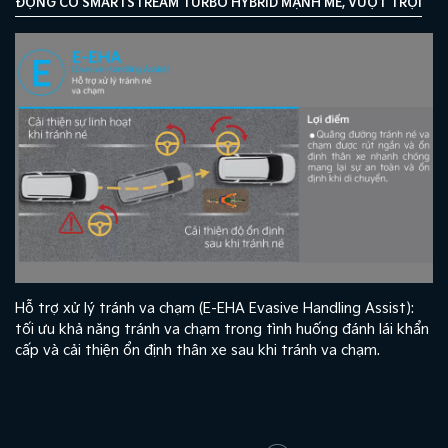
ĐỘNG CƠ SMARTSTREAM TURBO HYBRID MẠNH MẼ, VƯỢT TRỘI
Hỗ trợ xử lý tránh va chạm (E-EHA Evasive Handling Assist):
tối ưu khả năng tránh va chạm trong tình huống đánh lái khẩn
cấp và cải thiện ổn định thân xe sau khi tránh va chạm.