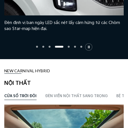
Đèn định vị ban ngày LED sắc nét lấy cảm hứng từ các Chòm
sao Star-map hiện đại.
NEW CARNIVAL HYBRID
NỘI THẤT
CỬA SỔ TRỜI ĐÔI
ĐÈN VIỀN NỘI THẤT SANG TRỌNG​
BỆ TÌ 