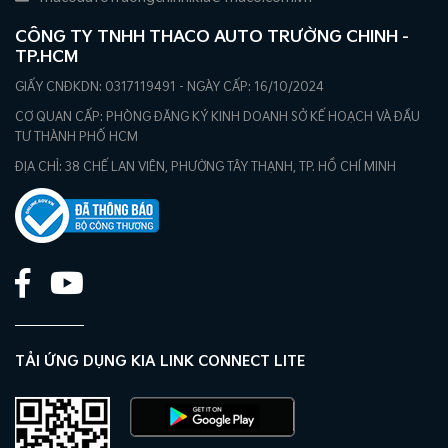
CÔNG TY TNHH THACO AUTO TRƯỜNG CHINH -
TP.HCM
GIẤY CNĐKDN: 0317119491 - NGÀY CẤP: 16/10/2024
CƠ QUAN CẤP: PHÒNG ĐĂNG KÝ KINH DOANH SỞ KẾ HOẠCH VÀ ĐẦU
TƯ THÀNH PHỐ HCM
ĐỊA CHỈ: 38 CHẾ LAN VIÊN, PHƯỜNG TÂY THẠNH, TP. HỒ CHÍ MINH
TẢI ỨNG DỤNG KIA LINK CONNECT LITE