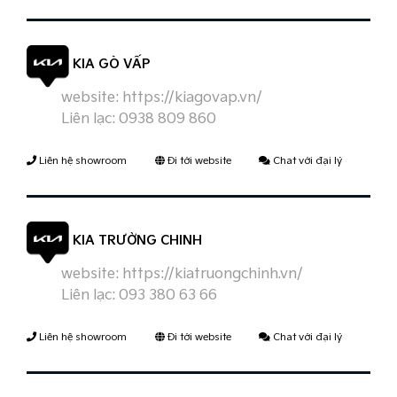
KIA GÒ VẤP
website:
https://kiagovap.vn/
Liên lạc:
0938 809 860
Liên hệ showroom
Đi tới website
Chat với đại lý
KIA TRƯỜNG CHINH
website:
https://kiatruongchinh.vn/
Liên lạc:
093 380 63 66
Liên hệ showroom
Đi tới website
Chat với đại lý