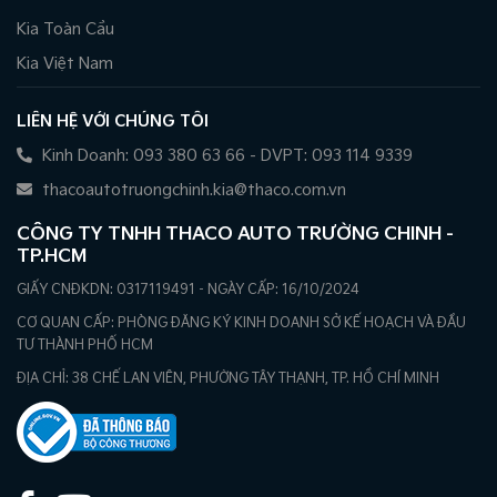
Kia Toàn Cầu
Kia Việt Nam
LIÊN HỆ VỚI CHÚNG TÔI
Kinh Doanh: 093 380 63 66 - DVPT: 093 114 9339
thacoautotruongchinh.kia@thaco.com.vn
CÔNG TY TNHH THACO AUTO TRƯỜNG CHINH -
TP.HCM
GIẤY CNĐKDN: 0317119491 - NGÀY CẤP: 16/10/2024
CƠ QUAN CẤP: PHÒNG ĐĂNG KÝ KINH DOANH SỞ KẾ HOẠCH VÀ ĐẦU
TƯ THÀNH PHỐ HCM
ĐỊA CHỈ: 38 CHẾ LAN VIÊN, PHƯỜNG TÂY THẠNH, TP. HỒ CHÍ MINH