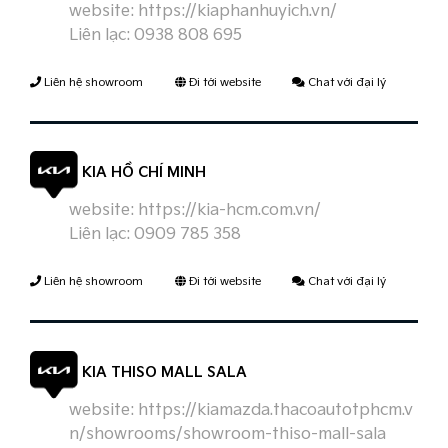
website:
https://kiaphanhuyich.vn/
Liên lạc:
0938 808 695
Liên hệ showroom
Đi tới website
Chat với đại lý
KIA HỒ CHÍ MINH
website:
https://kia-hcm.com.vn/
Liên lạc:
0909 785 358
Liên hệ showroom
Đi tới website
Chat với đại lý
KIA THISO MALL SALA
website:
https://kiamazda.thacoautotphcm.v
n/showrooms/showroom-thiso-mall-sala