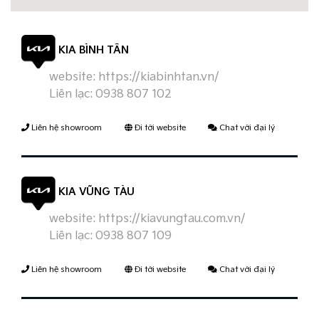
KIA BÌNH TÂN
website:
https://kiabinhtan.vn/
Liên lạc:
0938 807 102
Liên hệ showroom
Đi tới website
Chat với đại lý
KIA VŨNG TÀU
website:
https://kiavungtau.com.vn/
Liên lạc:
0938 807 109
Liên hệ showroom
Đi tới website
Chat với đại lý