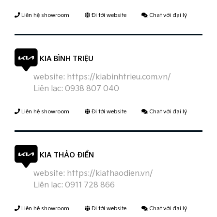
Liên hệ showroom
Đi tới website
Chat với đại lý
KIA BÌNH TRIỆU
website:
https://kiabinhtrieu.com.vn/
Liên lạc:
0938 807 040
Liên hệ showroom
Đi tới website
Chat với đại lý
KIA THẢO ĐIỀN
website:
https://kiathaodien.vn/
Liên lạc:
0911 728 866
Liên hệ showroom
Đi tới website
Chat với đại lý