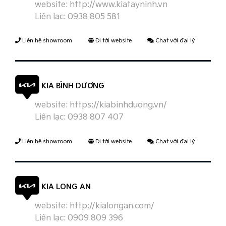
website:
http://www.kiatayninh.vn
Liên lạc:
0938 805 581
Liên hệ showroom
Đi tới website
Chat với đại lý
KIA BÌNH DƯƠNG
website:
https://kiabinhduong.vn/
Liên lạc:
0938 807 407
Liên hệ showroom
Đi tới website
Chat với đại lý
KIA LONG AN
website:
http://kialongan.com/
Liên lạc:
0909 809 396