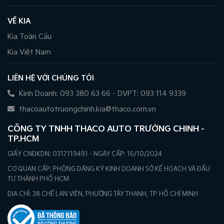
VỀ KIA
Kia Toàn Cầu
Kia Việt Nam
LIÊN HỆ VỚI CHÚNG TÔI
Kinh Doanh: 093 380 63 66 - DVPT: 093 114 9339
thacoautotruongchinh.kia@thaco.com.vn
CÔNG TY TNHH THACO AUTO TRƯỜNG CHINH -
TP.HCM
GIẤY CNĐKDN: 0317119491 - NGÀY CẤP: 16/10/2024
CƠ QUAN CẤP: PHÒNG ĐĂNG KÝ KINH DOANH SỞ KẾ HOẠCH VÀ ĐẦU
TƯ THÀNH PHỐ HCM
ĐỊA CHỈ: 38 CHẾ LAN VIÊN, PHƯỜNG TÂY THẠNH, TP. HỒ CHÍ MINH