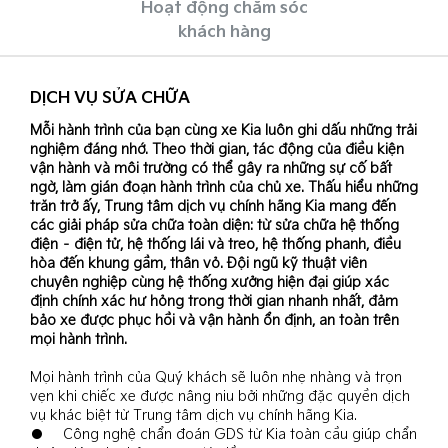
Hoạt động chăm sóc
khách hàng
DỊCH VỤ SỬA CHỮA
Mỗi hành trình của bạn cùng xe Kia luôn ghi dấu những trải
nghiệm đáng nhớ. Theo thời gian, tác động của điều kiện
vận hành và môi trường có thể gây ra những sự cố bất
ngờ, làm gián đoạn hành trình của chủ xe. Thấu hiểu những
trăn trở ấy, Trung tâm dịch vụ chính hãng Kia mang đến
các giải pháp sửa chữa toàn diện: từ sửa chữa hệ thống
điện – điện tử, hệ thống lái và treo, hệ thống phanh, điều
hòa đến khung gầm, thân vỏ. Đội ngũ kỹ thuật viên
chuyên nghiệp cùng hệ thống xưởng hiện đại giúp xác
định chính xác hư hỏng trong thời gian nhanh nhất, đảm
bảo xe được phục hồi và vận hành ổn định, an toàn trên
mọi hành trình.
Mọi hành trình của Quý khách sẽ luôn nhẹ nhàng và trọn
vẹn khi chiếc xe được nâng niu bởi những đặc quyền dịch
vụ khác biệt từ Trung tâm dịch vụ chính hãng Kia.
● Công nghệ chẩn đoán GDS từ Kia toàn cầu giúp chẩn