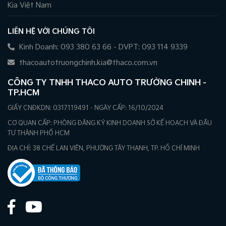
Kia Việt Nam
LIÊN HỆ VỚI CHÚNG TÔI
Kinh Doanh: 093 380 63 66 - DVPT: 093 114 9339
thacoautotruongchinh.kia@thaco.com.vn
CÔNG TY TNHH THACO AUTO TRƯỜNG CHINH -
TP.HCM
GIẤY CNĐKDN: 0317119491 - NGÀY CẤP: 16/10/2024
CƠ QUAN CẤP: PHÒNG ĐĂNG KÝ KINH DOANH SỞ KẾ HOẠCH VÀ ĐẦU
TƯ THÀNH PHỐ HCM
ĐỊA CHỈ: 38 CHẾ LAN VIÊN, PHƯỜNG TÂY THẠNH, TP. HỒ CHÍ MINH