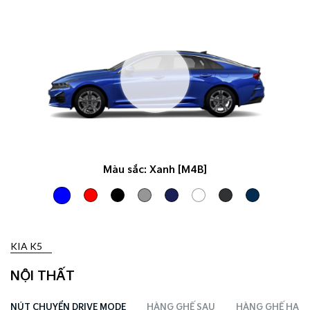
Màu sắc:
Xanh [M4B]
KIA K5
NỘI THẤT
NÚT CHUYỂN DRIVE MODE
HÀNG GHẾ SAU
HÀNG GHẾ HAI T