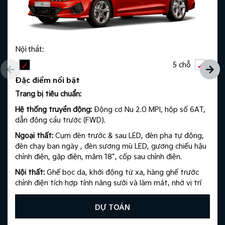
Nội thất:
5 chỗ
Đặc điểm nổi bật
Trang bị tiêu chuẩn:​
Hệ thống truyền động:
Động cơ Nu 2.0 MPI, hộp số 6AT,
dẫn động cầu trước (FWD).​
Ngoại thất:
Cụm đèn trước & sau LED, đèn pha tự động,
đèn chạy ban ngày , đèn sương mù LED, gương chiếu hậu
chỉnh điện, gập điện, mâm 18”, cốp sau chỉnh điện.​
Nội thất:
Ghế bọc da, khởi động từ xa, hàng ghế trước
chỉnh điện tích hợp tính năng sưởi và làm mát, nhớ vị trí
ghế lái, điều hòa tự động, 6 loa, màn hình giải trí AVN
10.25”, màn hình đa thông tin 12.3”.
DỰ TOÁN
​ An toàn:
Hệ thống hỗ trợ ABS, HAC, ESC, 6 túi khí, ga tự