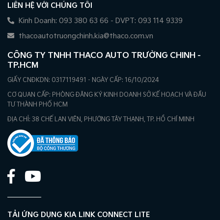
LIÊN HỆ VỚI CHÚNG TÔI
Kinh Doanh: 093 380 63 66 - DVPT: 093 114 9339
thacoautotruongchinh.kia@thaco.com.vn
CÔNG TY TNHH THACO AUTO TRƯỜNG CHINH -
TP.HCM
GIẤY CNĐKDN: 0317119491 - NGÀY CẤP: 16/10/2024
CƠ QUAN CẤP: PHÒNG ĐĂNG KÝ KINH DOANH SỞ KẾ HOẠCH VÀ ĐẦU
TƯ THÀNH PHỐ HCM
ĐỊA CHỈ: 38 CHẾ LAN VIÊN, PHƯỜNG TÂY THẠNH, TP. HỒ CHÍ MINH
TẢI ỨNG DỤNG KIA LINK CONNECT LITE