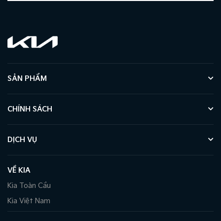
động, camera 360, cảm biến hỗ trợ đỗ xe trước & sau,
cảnh báo áp suất lốp, hiển thị cảnh báo điểm mù lên màn
hình thông tin BVM.
SẢN PHẨM
CHÍNH SÁCH
DỊCH VỤ
VỀ KIA
Kia Toàn Cầu
Kia Việt Nam