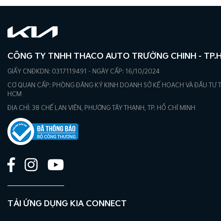
CÔNG TY TNHH THACO AUTO TRƯỜNG CHINH - TP.
GIẤY CNĐKDN: 0317119491 - NGÀY CẤP: 16/10/2024
CƠ QUAN CẤP: PHÒNG ĐĂNG KÝ KINH DOANH SỞ KẾ HOẠCH VÀ ĐẦU TƯ
HCM
ĐỊA CHỈ: 38 CHẾ LAN VIÊN, PHƯỜNG TÂY THẠNH, TP. HỒ CHÍ MINH
TẢI ỨNG DỤNG KIA CONNECT