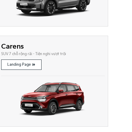
Carens
SUV 7 chỗ rộng rãi - Tiện nghi vượt trội
Landing Page