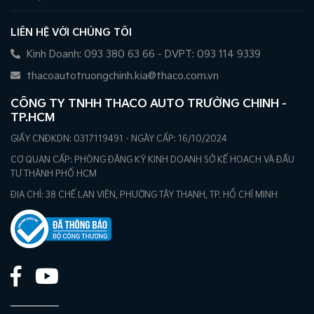
LIÊN HỆ VỚI CHÚNG TÔI
Kinh Doanh: 093 380 63 66 - DVPT: 093 114 9339
thacoautotruongchinh.kia@thaco.com.vn
CÔNG TY TNHH THACO AUTO TRƯỜNG CHINH -
TP.HCM
GIẤY CNĐKDN: 0317119491 - NGÀY CẤP: 16/10/2024
CƠ QUAN CẤP: PHÒNG ĐĂNG KÝ KINH DOANH SỞ KẾ HOẠCH VÀ ĐẦU
TƯ THÀNH PHỐ HCM
ĐỊA CHỈ: 38 CHẾ LAN VIÊN, PHƯỜNG TÂY THẠNH, TP. HỒ CHÍ MINH