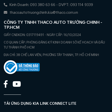
Kinh Doanh: 093 380 63 66 - DVPT: 093 114 9339
thacoautotruongchinh.kia@thaco.com.vn
CÔNG TY TNHH THACO AUTO TRƯỜNG CHINH -
TP.HCM
GIẤY CNĐKDN: 0317119491 - NGÀY CẤP: 16/10/2024
CƠ QUAN CẤP: PHÒNG ĐĂNG KÝ KINH DOANH SỞ KẾ HOẠCH VÀ ĐẦU
TƯ THÀNH PHỐ HCM
ĐỊA CHỈ: 38 CHẾ LAN VIÊN, PHƯỜNG TÂY THẠNH, TP. HỒ CHÍ MINH
TẢI ỨNG DỤNG KIA LINK CONNECT LITE