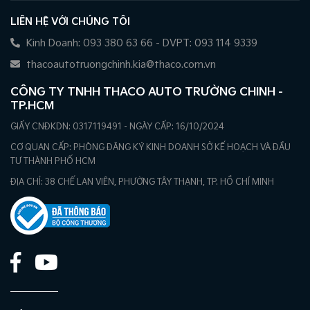
LIÊN HỆ VỚI CHÚNG TÔI
Kinh Doanh: 093 380 63 66 - DVPT: 093 114 9339
thacoautotruongchinh.kia@thaco.com.vn
CÔNG TY TNHH THACO AUTO TRƯỜNG CHINH -
TP.HCM
GIẤY CNĐKDN: 0317119491 - NGÀY CẤP: 16/10/2024
CƠ QUAN CẤP: PHÒNG ĐĂNG KÝ KINH DOANH SỞ KẾ HOẠCH VÀ ĐẦU
TƯ THÀNH PHỐ HCM
ĐỊA CHỈ: 38 CHẾ LAN VIÊN, PHƯỜNG TÂY THẠNH, TP. HỒ CHÍ MINH