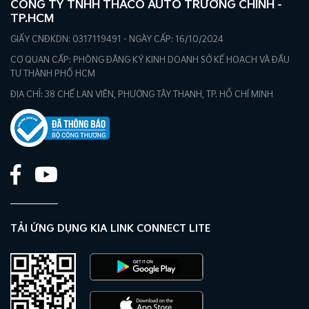
CÔNG TY TNHH THACO AUTO TRƯỜNG CHINH -
TP.HCM
GIẤY CNĐKDN: 0317119491 - NGÀY CẤP: 16/10/2024
CƠ QUAN CẤP: PHÒNG ĐĂNG KÝ KINH DOANH SỞ KẾ HOẠCH VÀ ĐẦU
TƯ THÀNH PHỐ HCM
ĐỊA CHỈ: 38 CHẾ LAN VIÊN, PHƯỜNG TÂY THẠNH, TP. HỒ CHÍ MINH
TẢI ỨNG DỤNG KIA LINK CONNECT LITE