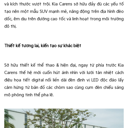
và kích thước vượt trội. Kia Carens sở hữu đầy đủ các yếu tố 
tạo nên một mẫu SUV mạnh mẽ, năng động trên địa hình đèo 
dốc, êm dịu trên đường cao tốc và linh hoạt trong môi trường 
đô thị.
Thiết kế tương lai, kiến tạo sự khác biệt
Sở hữu thiết kế thể thao & hiện đại, ngay từ phía trước Kia
Carens thế hệ mới cuốn hút ánh nhìn với lưới tản nhiệt cách
điệu họa tiết digital nối liền dải đèn định vị LED độc đáo lấy
cảm hứng từ bản đồ các chòm sao cùng cụm đèn chiếu sáng
mô phỏng tinh thể pha lê.