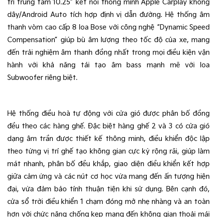
trí trung tâm 10.25” kết nối thông minh Apple Carplay không
dây/Android Auto tích hợp định vị dẫn đường. Hệ thống âm
thanh vòm cao cấp 8 loa Bose với công nghệ “Dynamic Speed
Compensation” giúp bù âm lượng theo tốc độ của xe, mang
đến trải nghiệm âm thanh đồng nhất trong mọi điều kiện vận
hành với khả năng tái tạo âm bass mạnh mẽ với loa
Subwoofer riêng biệt.
Hệ thống điều hoà tự động với cửa gió được phân bố đồng 
đều theo các hàng ghế. Đặc biệt hàng ghế 2 và 3 có cửa gió 
dạng âm trần được thiết kế thông minh, điều khiển độc lập 
theo từng vị trí ghế tạo không gian cực kỳ rộng rãi, giúp làm 
mát nhanh, phân bố đều khắp, giao diện điều khiển kết hợp 
giữa cảm ứng và các nút cơ học vừa mang đến ấn tượng hiện 
đại, vừa đảm bảo tính thuận tiện khi sử dụng. Bên cạnh đó, 
cửa sổ trời điều khiển 1 chạm đóng mở nhẹ nhàng và an toàn 
hơn với chức năng chống kẹp mang đến không gian thoải mái 