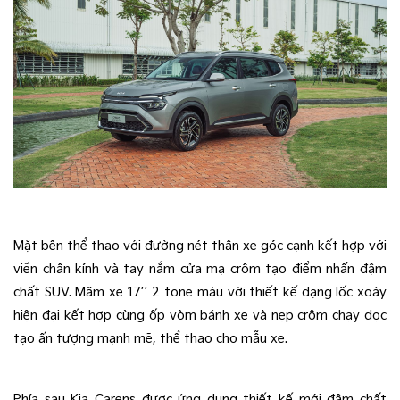
Mặt bên thể thao với đường nét thân xe góc cạnh kết hợp với
viền chân kính và tay nắm cửa mạ crôm tạo điểm nhấn đậm
chất SUV. Mâm xe 17’’ 2 tone màu với thiết kế dạng lốc xoáy
hiện đại kết hợp cùng ốp vòm bánh xe và nẹp crôm chạy dọc
tạo ấn tượng mạnh mẽ, thể thao cho mẫu xe.
Phía sau Kia Carens được ứng dụng thiết kế mới đậm chất 