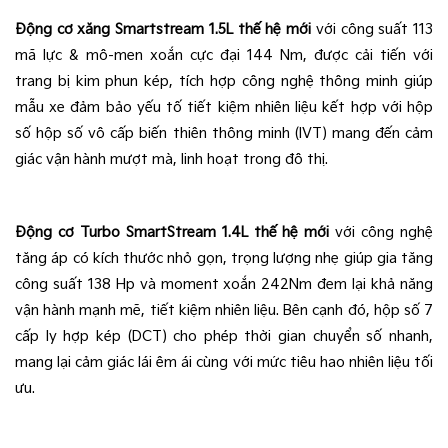
Động cơ xăng Smartstream 1.5L thế hệ mới
 với công suất 113 
mã lực & mô-men xoắn cực đại 144 Nm, được cải tiến với 
trang bị kim phun kép, tích hợp công nghệ thông minh giúp 
mẫu xe đảm bảo yếu tố tiết kiệm nhiên liệu kết hợp với hộp 
số hộp số vô cấp biến thiên thông minh (IVT) mang đến cảm 
giác vận hành mượt mà, linh hoạt trong đô thị.
Động cơ Turbo SmartStream 1.4L thế hệ mới
 với công nghệ 
tăng áp có kích thước nhỏ gọn, trọng lượng nhẹ giúp gia tăng 
công suất 138 Hp và moment xoắn 242Nm đem lại khả năng 
vận hành mạnh mẽ, tiết kiệm nhiên liệu. Bên cạnh đó, hộp số 7 
cấp ly hợp kép (DCT) cho phép thời gian chuyển số nhanh, 
mang lại cảm giác lái êm ái cùng với mức tiêu hao nhiên liệu tối 
ưu.