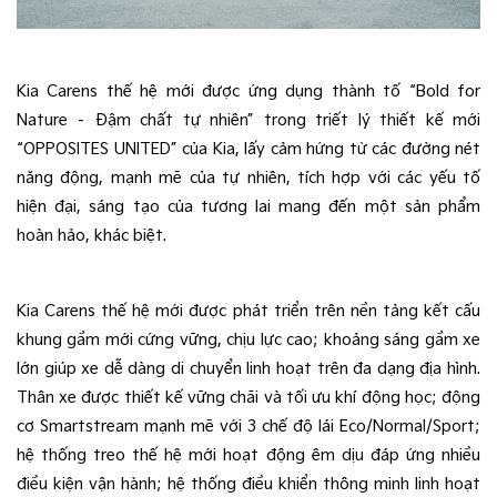
Kia Carens thế hệ mới được ứng dụng thành tố “Bold for
Nature – Đậm chất tự nhiên” trong triết lý thiết kế mới
“OPPOSITES UNITED” của Kia, lấy cảm hứng từ các đường nét
năng động, mạnh mẽ của tự nhiên, tích hợp với các yếu tố
hiện đại, sáng tạo của tương lai mang đến một sản phẩm
hoàn hảo, khác biệt.
Kia Carens thế hệ mới được phát triển trên nền tảng kết cấu 
khung gầm mới cứng vững, chịu lực cao; khoảng sáng gầm xe 
lớn giúp xe dễ dàng di chuyển linh hoạt trên đa dạng địa hình. 
Thân xe được thiết kế vững chãi và tối ưu khí động học; động 
cơ Smartstream mạnh mẽ với 3 chế độ lái Eco/Normal/Sport; 
hệ thống treo thế hệ mới hoạt động êm dịu đáp ứng nhiều 
điều kiện vận hành; hệ thống điều khiển thông minh linh hoạt 