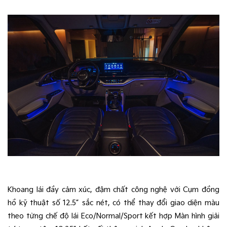
Khoang lái đầy cảm xúc, đậm chất công nghệ với Cụm đồng
hồ kỹ thuật số 12.5” sắc nét, có thể thay đổi giao diện màu
theo từng chế độ lái Eco/Normal/Sport kết hợp Màn hình giải