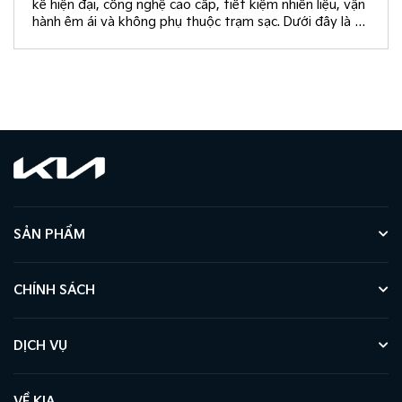
kế hiện đại, công nghệ cao cấp, tiết kiệm nhiên liệu, vận
hành êm ái và không phụ thuộc trạm sạc. Dưới đây là 10
giá trị khác biệt giúp New Sportage Hybrid trở thành
lựa chọn hàng đầu trong phân khúc C-SUV.
SẢN PHẨM
CHÍNH SÁCH
DỊCH VỤ
VỀ KIA