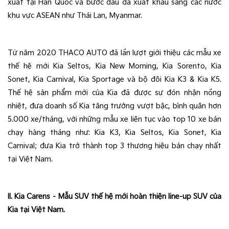
xuất tại Hàn Quốc và bước đầu đã xuất khẩu sang các nước 
khu vực ASEAN như Thái Lan, Myanmar.
Từ năm 2020 THACO AUTO đã lần lượt giới thiệu các mẫu xe 
thế hệ mới Kia Seltos, Kia New Morning, Kia Sorento, Kia 
Sonet, Kia Carnival, Kia Sportage và bộ đôi Kia K3 & Kia K5. 
Thế hệ sản phẩm mới của Kia đã được sự đón nhận nồng 
nhiệt, đưa doanh số Kia tăng trưởng vượt bậc, bình quân hơn 
5.000 xe/tháng, với những mẫu xe liên tục vào top 10 xe bán 
chạy hàng tháng như: Kia K3, Kia Seltos, Kia Sonet, Kia 
Carnival; đưa Kia trở thành top 3 thương hiệu bán chạy nhất 
tại Việt Nam.
II. Kia Carens – Mẫu SUV thế hệ mới hoàn thiện line-up SUV của 
Kia tại Việt Nam.