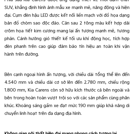
SUV, khẳng định hình ảnh mẫu xe mạnh mẽ, năng động và hiện 
đại. Cụm đèn hậu LED được kết nối liền mạch với đồ họa dạng 
bản đồ chòm sao độc đáo. Cản sau 2 tông màu kết hợp dải 
crôm họa tiết kim cương mang lại ấn tượng mạnh mẽ, tương 
phản. Cánh hướng gió thiết kế tối ưu khí động học, tích hợp 
đèn phanh trên cao giúp đảm bảo tín hiệu an toàn khi vận 
hành trên đường. 
Bên cạnh ngoại hình ấn tượng, với chiều dài tổng thể lên đến 
4.540 mm và chiều dài cơ sở lên đến 2.780 mm, chiều rộng 
1.800 mm, Kia Carens còn sở hữu kích thước cả bên ngoài và 
bên trong hoàn toàn vượt trội so với các sản phẩm cùng phân 
khúc. Khoảng sáng gầm xe đạt mức 190 mm giúp khả năng di 
chuyển linh hoạt trên đa dạng địa hình. 
Không gian nội thất hiện đại mang phong cách tương lai