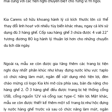
mái cùng với các tiện nghi chuyên biệt cho từng vị trí ngồi.
Kia Carens sở hữu khoang hành lý có kích thước lớn có thể 
thay đổi linh hoạt với nhiều tùy biến khác nhau, ngay cả khi sử 
dụng đủ 3 hàng ghế. Cốp sau hàng ghế 3 chứa được 4 vali 22” 
tương đương 80 kg hành lý thuận lợi hơn cho những chuyến 
du lịch dài ngày.
Ngoài ra, mẫu xe còn được gia tăng thêm các trang bị tiện 
nghi duy nhất phân khúc như khay đựng nước khu vực taplo 
có chức năng làm mát, ngăn để vật dụng nhỏ tiện lợi, đèn 
chào mừng có logo Kia khi mở cửa phía sau, bàn đa năng cho 
hàng ghế 2. Ở 3 hàng ghế đều được trang bị hệ thống cổng 
USB, cổng nguồn 12V và cổng sạc type-C tiện lợi. Mặt khác, 
mẫu xe còn được thiết kế thêm một số trang bị như hộc đựng 
ly nước hàng ghế trước và sau có chức năng làm mát, ngăn 