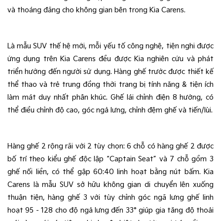
và thoáng đãng cho không gian bên trong Kia Carens.
Là mẫu SUV thế hệ mới, mỗi yếu tố công nghệ, tiện nghi được 
ứng dụng trên Kia Carens đều được Kia nghiên cứu và phát 
triển hướng đến người sử dụng. Hàng ghế trước được thiết kế 
thể thao và trẻ trung đồng thời trang bị tính năng & tiện ích 
làm mát duy nhất phân khúc. Ghế lái chỉnh điện 8 hướng, có 
thể điều chỉnh độ cao, góc ngả lưng, chỉnh đệm ghế và tiến/lùi.
Hàng ghế 2 rộng rãi với 2 tùy chọn: 6 chỗ có hàng ghế 2 được 
bố trí theo kiểu ghế độc lập “Captain Seat” và 7 chỗ gồm 3 
ghế nối liền, có thể gập 60:40 linh hoạt bằng nút bấm. Kia 
Carens là mẫu SUV sở hữu không gian di chuyển lên xuống 
thuận tiện, hàng ghế 3 với tùy chỉnh góc ngã lưng ghế linh 
hoạt 95 - 128 cho độ ngả lưng đến 33° giúp gia tăng độ thoải 