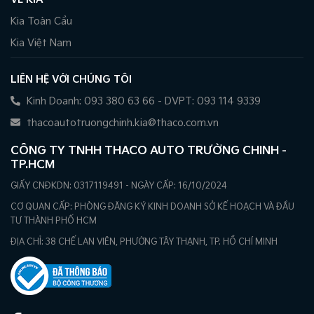
Kia Toàn Cầu
Kia Việt Nam
LIÊN HỆ VỚI CHÚNG TÔI
Kinh Doanh: 093 380 63 66 - DVPT: 093 114 9339
thacoautotruongchinh.kia@thaco.com.vn
CÔNG TY TNHH THACO AUTO TRƯỜNG CHINH -
TP.HCM
GIẤY CNĐKDN: 0317119491 - NGÀY CẤP: 16/10/2024
CƠ QUAN CẤP: PHÒNG ĐĂNG KÝ KINH DOANH SỞ KẾ HOẠCH VÀ ĐẦU
TƯ THÀNH PHỐ HCM
ĐỊA CHỈ: 38 CHẾ LAN VIÊN, PHƯỜNG TÂY THẠNH, TP. HỒ CHÍ MINH