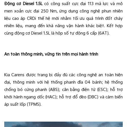
Động cơ Diesel 1.5L
 có công suất cực đại 113 mã lực và mô 
men xoắn cực đại 250 Nm, ứng dụng công nghệ phun nhiên 
liệu cao áp CRDi thế hệ mới nhằm tối ưu quá trình đốt cháy 
nhiên liệu, mang đến khả năng vận hành khác biệt. Kết hợp 
cùng động cơ Diesel 1.5L là hộp số tự động 6 cấp (6AT).
An toàn thông minh, vững tin trên mọi hành trình
Kia Carens được trang bị đầy đủ các công nghệ an toàn hiện 
đại, thông minh với hệ thống phanh đĩa 04 bánh; hệ thống 
chống bó cứng phanh (ABS); cân bằng điện tử (ESC); hỗ trợ 
khởi hành ngang dốc (HAC); hỗ trợ đổ đèo (DBC) và cảm biến 
áp suất lốp (TPMS).