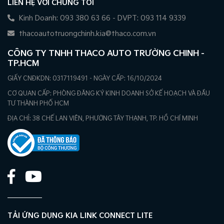
LIÊN HỆ VỚI CHÚNG TÔI
Kinh Doanh: 093 380 63 66 - DVPT: 093 114 9339
thacoautotruongchinh.kia@thaco.com.vn
CÔNG TY TNHH THACO AUTO TRƯỜNG CHINH -
TP.HCM
GIẤY CNĐKDN: 0317119491 - NGÀY CẤP: 16/10/2024
CƠ QUAN CẤP: PHÒNG ĐĂNG KÝ KINH DOANH SỞ KẾ HOẠCH VÀ ĐẦU
TƯ THÀNH PHỐ HCM
ĐỊA CHỈ: 38 CHẾ LAN VIÊN, PHƯỜNG TÂY THẠNH, TP. HỒ CHÍ MINH
TẢI ỨNG DỤNG KIA LINK CONNECT LITE